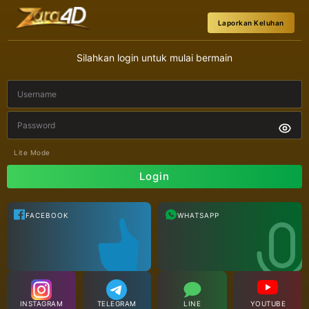
Laporkan Keluhan
Silahkan login untuk mulai bermain
Lite Mode
Login
FACEBOOK
WHATSAPP
INSTAGRAM
TELEGRAM
LINE
YOUTUBE