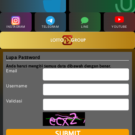
INSTAGRAM
TELEGRAM
LINE
YOUTUBE
Lupa Password
Anda harus mengisi semua data dibawah dengan benar.
Email
Username
Validasi