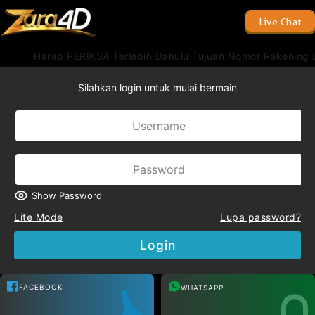
Live Chat
Harap PERIKSA Terlebih Dahulu Tujuan Nomor Rekening D
Silahkan login untuk mulai bermain
Show Password
Lite Mode
Lupa password?
Login
FACEBOOK
WHATSAPP