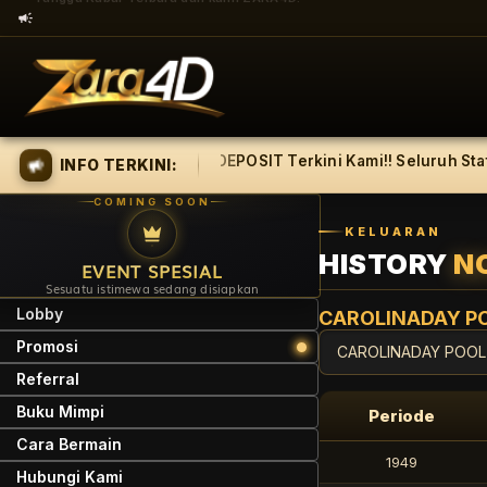
 Tujuan Nomor Rekening DEPOSIT Terkini Kami!! Seluruh Staff
INFO TERKINI:
COMING SOON
KELUARAN
HISTORY
N
EVENT SPESIAL
Sesuatu istimewa sedang disiapkan
Lobby
CAROLINADAY P
Promosi
Referral
Buku Mimpi
Periode
Cara Bermain
1949
Hubungi Kami