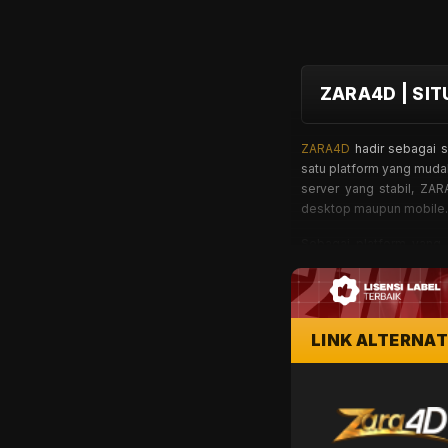
ZARA4D | SI
ZARA4D
hadir sebagai s
satu platform yang muda
server yang stabil, ZA
desktop maupun mobile.
Sebagai platform yang
bonus dan promosi yang
Kombinasi antara keama
situs gaming digital yang
LINK ALTERNAT
Daftar Isi
No